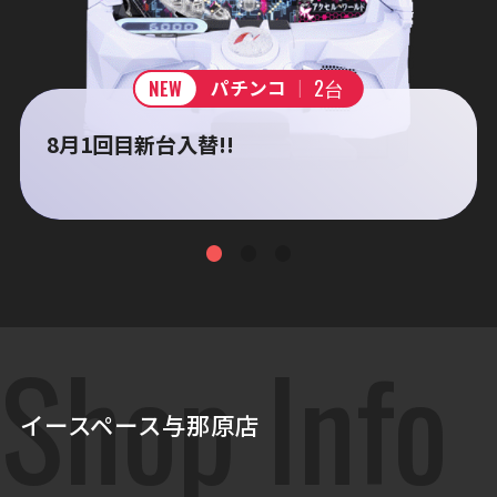
2台
NEW
パチンコ
8月1回目新台入替!!
Shop Info
イースペース与那原店