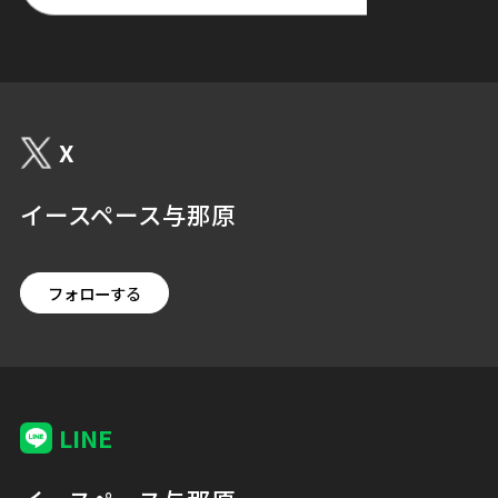
X
イースペース与那原
フォローする
LINE