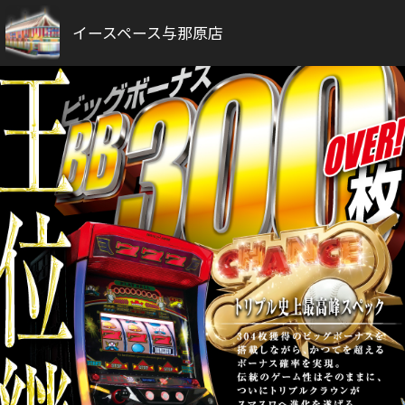
イースペース与那原店