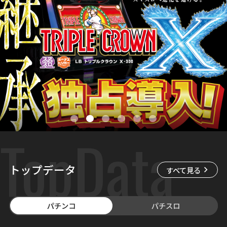
TopData
トップデータ
すべて見る
arrow_forward_ios
パチンコ
パチスロ