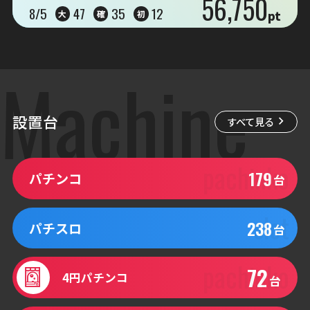
56,750
8/5
47
35
12
pt
大
確
初
Machine
設置台
すべて見る
arrow_forward_ios
pachinko
179
パチンコ
台
slot
238
パチスロ
台
pachinko
72
4円パチンコ
台